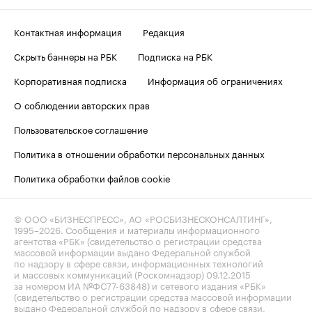
Контактная информация
Редакция
Скрыть баннеры на РБК
Подписка на РБК
Корпоративная подписка
Информация об ограничениях
О соблюдении авторских прав
Пользовательское соглашение
Политика в отношении обработки персональных данных
Политика обработки файлов cookie
© ООО «БИЗНЕСПРЕСС», АО «РОСБИЗНЕСКОНСАЛТИНГ»,
1995–2026
. Сообщения и материалы информационного
агентства «РБК» (свидетельство о регистрации средства
массовой информации выдано Федеральной службой
по надзору в сфере связи, информационных технологий
и массовых коммуникаций (Роскомнадзор) 09.12.2015
за номером ИА №ФС77-63848) и сетевого издания «РБК»
(свидетельство о регистрации средства массовой информации
выдано Федеральной службой по надзору в сфере связи,