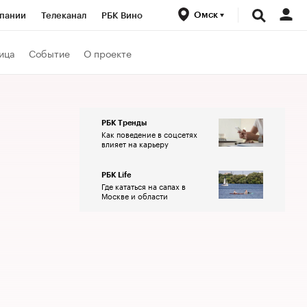
Омск
пании
Телеканал
РБК Вино
ациональные проекты
Город
ица
Событие
О проекте
аншизы
Газета
ка
Бизнес
РБК Тренды
Как поведение в соцсетях
влияет на карьеру
РБК Life
Где кататься на сапах в
Москве и области