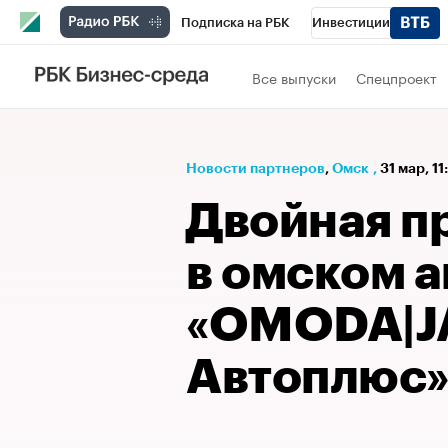
Подписка на РБК
Инвестиции
Спорт
Школа управления РБК
РБК 
Все выпуски
Спецпроект
Стиль
Крипто
РБК Бизнес-среда
Спецпроекты СПб
Конференции СПб
Новости партнеров
⁠,
Омск
,
31 мар, 1
Технологии и медиа
Финансы
Рыно
Двойная п
в омском 
«OMODA|
Автоплюс»