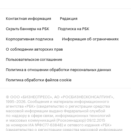
Контактная информация
Редакция
Скрыть баннеры на РБК
Подписка на РБК
Корпоративная подписка
Информация об ограничениях
О соблюдении авторских прав
Пользовательское соглашение
Политика в отношении обработки персональных данных
Политика обработки файлов cookie
© ООО «БИЗНЕСПРЕСС», АО «РОСБИЗНЕСКОНСАЛТИНГ»,
1995–2026
. Сообщения и материалы информационного
агентства «РБК» (свидетельство о регистрации средства
массовой информации выдано Федеральной службой
по надзору в сфере связи, информационных технологий
и массовых коммуникаций (Роскомнадзор) 09.12.2015
за номером ИА №ФС77-63848) и сетевого издания «РБК»
(свидетельство о регистрации средства массовой информации