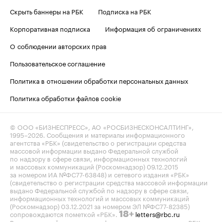
Скрыть баннеры на РБК
Подписка на РБК
Корпоративная подписка
Информация об ограничениях
О соблюдении авторских прав
Пользовательское соглашение
Политика в отношении обработки персональных данных
Политика обработки файлов cookie
© ООО «БИЗНЕСПРЕСС», АО «РОСБИЗНЕСКОНСАЛТИНГ»,
1995–2026
. Сообщения и материалы информационного
агентства «РБК» (свидетельство о регистрации средства
массовой информации выдано Федеральной службой
по надзору в сфере связи, информационных технологий
и массовых коммуникаций (Роскомнадзор) 09.12.2015
за номером ИА №ФС77-63848) и сетевого издания «РБК»
(свидетельство о регистрации средства массовой информации
выдано Федеральной службой по надзору в сфере связи,
информационных технологий и массовых коммуникаций
(Роскомнадзор) 03.12.2021 за номером ЭЛ №ФС77-82385)
сопровождаются пометкой «РБК».
letters@rbc.ru
18+