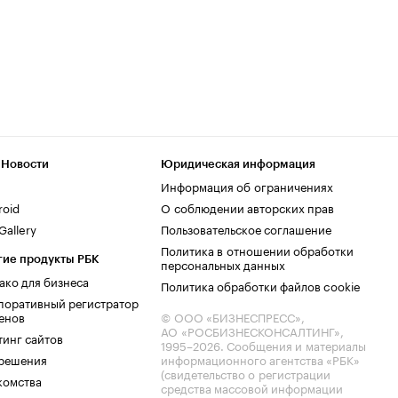
 Новости
Юридическая информация
Информация об ограничениях
roid
О соблюдении авторских прав
allery
Пользовательское соглашение
Политика в отношении обработки
гие продукты РБК
персональных данных
ако для бизнеса
Политика обработки файлов cookie
поративный регистратор
енов
© ООО «БИЗНЕСПРЕСС»,
АО «РОСБИЗНЕСКОНСАЛТИНГ»,
тинг сайтов
1995–2026
. Сообщения и материалы
.решения
информационного агентства «РБК»
(свидетельство о регистрации
комства
средства массовой информации