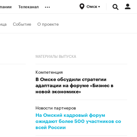
...
Омск
пании
Телеканал
ионеры
ица
Событие
О проекте
вания
МАТЕРИАЛЫ ВЫПУСКА
личной валюты
Компетенция
В Омске обсудили стратегии
адаптации на форуме «Бизнес в
новой экономике»
Новости партнеров
На Омский кадровый форум
ожидают более 500 участников со
всей России