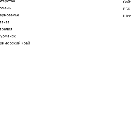
атарстан
Сайт
юмень
РБК
ерноземье
Шко
авказ
арелия
урманск
риморский край