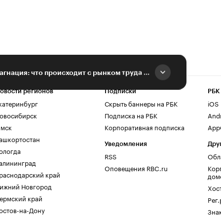
Стабильность или стагнация: что происходит с рынком труда в Омске
овости регионов
Подписки
РБК
катеринбург
Скрыть баннеры на РБК
iOS
овосибирск
Подписка на РБК
And
мск
Корпоративная подписка
AppG
ашкортостан
Уведомления
Дру
ологда
RSS
Обл
алининград
Оповещения RBC.ru
Кор
раснодарский край
дом
ижний Новгород
Хос
ермский край
Рег
остов-на-Дону
Зна