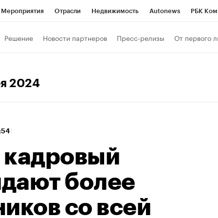
Мероприятия
Отрасли
Недвижимость
Autonews
РБК Ком
 РБК
РБК Образование
РБК Курсы
РБК Life
Тренды
Виз
Решение
Новости партнеров
Пресс-релизы
От первого л
ь
Крипто
РБК Бизнес-среда
Дискуссионный клуб
Исследо
зета
Спецпроекты СПб
Конференции СПб
Спецпроекты
ря 2024
кономика
Бизнес
Технологии и медиа
Финансы
Рынок на
3:54
 кадровый
дают более
иков со всей