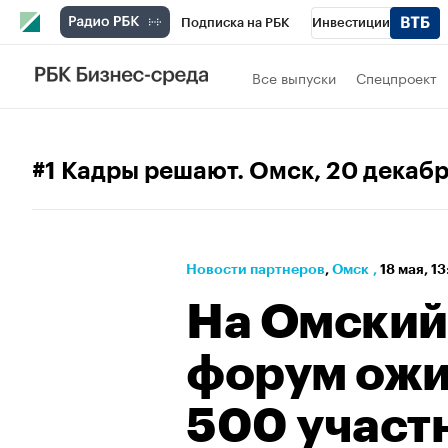
Подписка на РБК
Инвестиции
РБК Вино
Спорт
Школа управления
Все выпуски
Спецпроект
Национальные проекты
Город
Стил
Кредитные рейтинги
Франшизы
Га
#1 Кадры решают. Омск
, 20 декаб
Проверка контрагентов
Политика
Э
Новости партнеров
⁠,
Омск
,
18 мая, 1
На Омский
форум ожи
500 участн