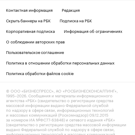
Контактная информация
Редакция
Скрыть баннеры на РБК
Подписка на РБК
Корпоративная подписка
Информация об ограничениях
О соблюдении авторских прав
Пользовательское соглашение
Политика в отношении обработки персональных данных
Политика обработки файлов cookie
© ООО «БИЗНЕСПРЕСС», АО «РОСБИЗНЕСКОНСАЛТИНГ»,
1995–2026
. Сообщения и материалы информационного
агентства «РБК» (свидетельство о регистрации средства
массовой информации выдано Федеральной службой
по надзору в сфере связи, информационных технологий
и массовых коммуникаций (Роскомнадзор) 09.12.2015
за номером ИА №ФС77-63848) и сетевого издания «РБК»
(свидетельство о регистрации средства массовой информации
выдано Федеральной службой по надзору в сфере связи,
информационных технологий и массовых коммуникаций