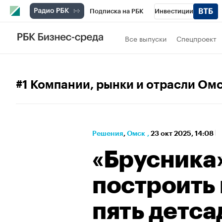
Подписка на РБК
Инвестиции
РБК Вино
Спорт
Школа управления
Все выпуски
Спецпроект
Национальные проекты
Город
Стил
Кредитные рейтинги
Франшизы
Га
#1 Компании, рынки и отрасли Ом
Проверка контрагентов
Политика
Э
Решения
⁠,
Омск
,
23 окт 2025, 14:08
«Брусника
построить 
пять детса