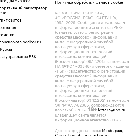
ако для бизнеса
Политика обработки файлов cookie
поративный регистратор
енов
© ООО «БИЗНЕСПРЕСС»,
АО «РОСБИЗНЕСКОНСАЛТИНГ»,
тинг сайтов
1995–2026
. Сообщения и материалы
.решения
информационного агентства «РБК»
(свидетельство о регистрации
комства
средства массовой информации
 знакомств podbor.ru
выдано Федеральной службой
по надзору в сфере связи,
 Курсы
информационных технологий
ла управления РБК
и массовых коммуникаций
(Роскомнадзор) 09.12.2015 за номером
ИА №ФС77-63848) и сетевого издания
«РБК» (свидетельство о регистрации
средства массовой информации
выдано Федеральной службой
по надзору в сфере связи,
информационных технологий
и массовых коммуникаций
(Роскомнадзор) 03.12.2021 за номером
ЭЛ №ФС77-82385) сопровождаются
пометкой «РБК».
letters@rbc.ru
18+
Владельцем сайта является
информационное агентство «РБК».
Данные предоставлены:
Мосбиржа
,
Санкт-Петербургская биржа
.