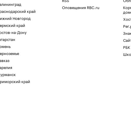
RSS
Обл
алининград
Оповещения RBC.ru
Кор
раснодарский край
дом
ижний Новгород
Хос
ермский край
Рег
остов-на-Дону
Зна
атарстан
Сайт
юмень
РБК
ерноземье
Шко
авказ
арелия
урманск
риморский край