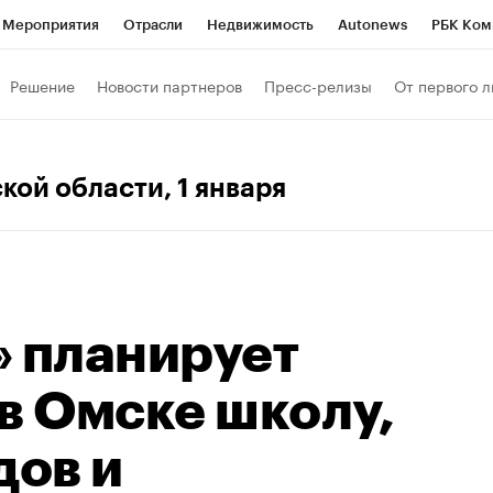
Мероприятия
Отрасли
Недвижимость
Autonews
РБК Ком
 РБК
РБК Образование
РБК Курсы
РБК Life
Тренды
Виз
Решение
Новости партнеров
Пресс-релизы
От первого л
ь
Крипто
РБК Бизнес-среда
Дискуссионный клуб
Исследо
зета
Спецпроекты СПб
Конференции СПб
Спецпроекты
ской области
, 1 января
кономика
Бизнес
Технологии и медиа
Финансы
Рынок на
» планирует
в Омске школу,
дов и