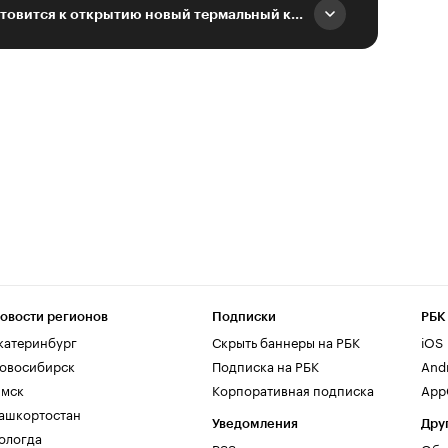
В Омской области готовится к открытию новый термальный комплекс
овости регионов
Подписки
РБК
катеринбург
Скрыть баннеры на РБК
iOS
овосибирск
Подписка на РБК
And
мск
Корпоративная подписка
AppG
ашкортостан
Уведомления
Дру
ологда