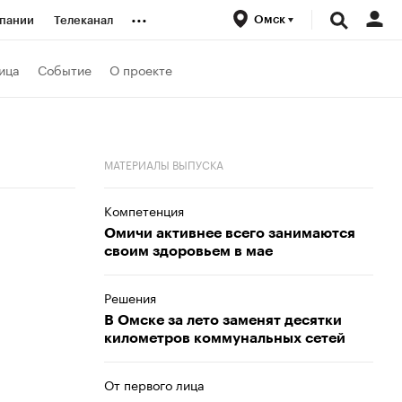
...
Омск
пании
Телеканал
ионеры
ица
Событие
О проекте
вания
МАТЕРИАЛЫ ВЫПУСКА
личной валюты
Компетенция
Омичи активнее всего занимаются
своим здоровьем в мае
Решения
В Омске за лето заменят десятки
километров коммунальных сетей
От первого лица