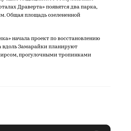
рталах Драверта» появятся два парка,
 м. Общая площадь озелененной
ика» начала проект по восстановлению
да вдоль Замарайки планируют
пирсом, прогулочными тропинками